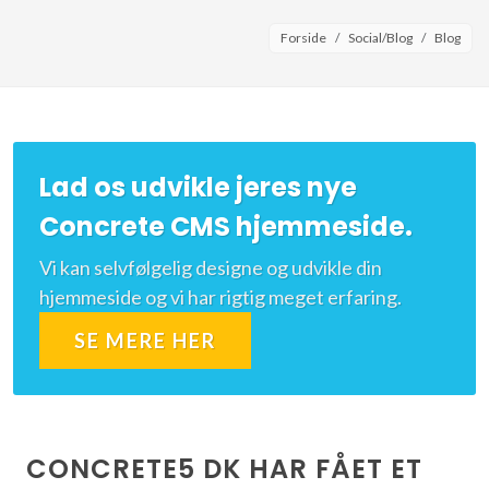
Forside
Social/Blog
Blog
Lad os udvikle jeres nye
Concrete CMS hjemmeside.
Vi kan selvfølgelig designe og udvikle din
hjemmeside og vi har rigtig meget erfaring.
SE MERE HER
CONCRETE5 DK HAR FÅET ET